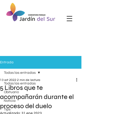
Entrada
Todas las entradas
13 oct 2022
2 min de lectura
Todas las entradas
5 Libros que te
Obituario
acompañarán durante el
Noticia
proceso del duelo
Tips
Actualizado:
31 ene 2023