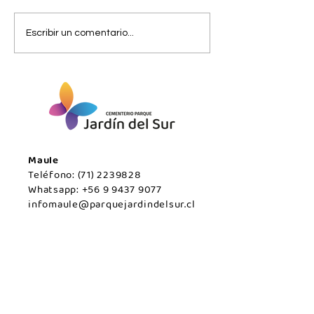
Viernes 07 de
Jueves 06 de
Escribir un comentario...
agosto/Maule.
agosto/Maule.
Maule
Teléfono:
(71) 2239828
Whatsapp:
+56 9 9437 9077
infomaule@parquejardindelsur.cl
Temuco
Teléfono:
(45) 2977000
Whatsapp:
+569 99594789
infotemuco@parquejardindelsur.cl
San Javier