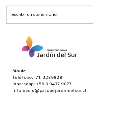
Miércoles 05 de Agosto /
Miércoles 05 de
Escribir un comentario...
San Javier.
Agosto/Maule.
Maule
Teléfono:
(71) 2239828
Whatsapp:
+56 9 9437 9077
infomaule@parquejardindelsur.cl
Temuco
Teléfono:
(45) 2977000
Whatsapp:
+569 99594789
infotemuco@parquejardindelsur.cl
San Javier