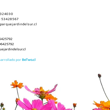
 2324030
9 53428567
parquejardindelsur.cl
96425792
96425792
ejardindelsur.cl
sarrollado por
BeTwo.cl