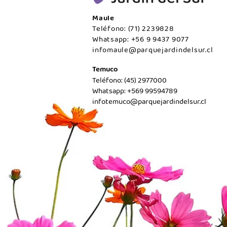
Maule
Teléfono: (71) 2239828
Whatsapp: +56 9 9437 9077
infomaule@parquejardindelsur.cl
Temuco
Teléfono: (45) 2977000
Whatsapp: +569 99594789
infotemuco@parquejardindelsur.cl