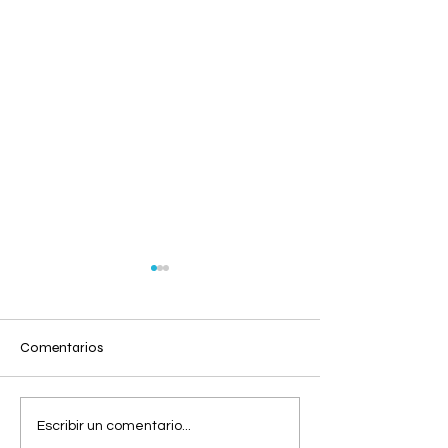
Comentarios
Viernes 07 de
Jueves 06 de
Escribir un comentario...