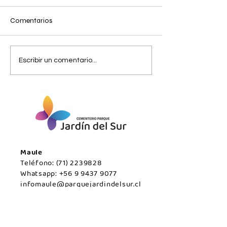
Comentarios
Miércoles 05 de Agosto /
Miércoles 05 de
Escribir un comentario...
San Javier.
Agosto/Maule.
Maule
Teléfono:
(71) 2239828
Whatsapp:
+56 9 9437 9077
infomaule@parquejardindelsur.cl
Temuco
Teléfono:
(45) 2977000
Whatsapp:
+569 99594789