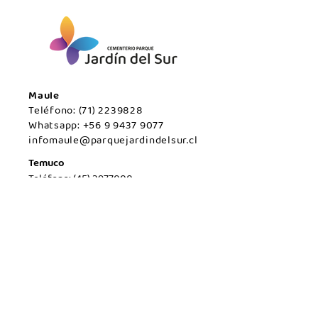
Maule
Teléfono:
(71) 2239828
Whatsapp:
+56 9 9437 9077
infomaule@parquejardindelsur.cl
Temuco
Teléfono:
(45) 2977000
Whatsapp:
+569 99594789
infotemuco@parquejardindelsur.cl
San Javier
Teléfono:
(73) 2324030
Whatsapp:
+569 53428567
infosanjavier@parquejardindelsur.cl
Pucón