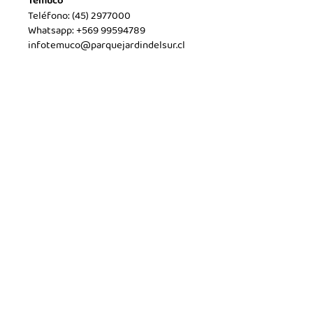
Temuco
Teléfono:
(45) 2977000
Whatsapp:
+569 99594789
infotemuco@parquejardindelsur.cl
San Javier
Teléfono:
(73) 2324030
Whatsapp:
+569 53428567
infosanjavier@parquejardindelsur.cl
Pucón
Teléfono:
+569 96425792
Whatsapp:
+569 96425792
infopucon@parquejardindelsur.cl
Sitio creado y
desarrollado por
BeTwo.cl