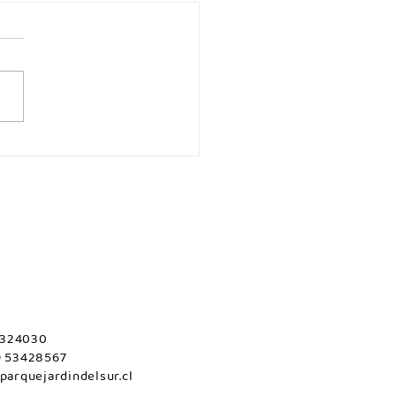
 2324030
9 53428567
parquejardindelsur.cl