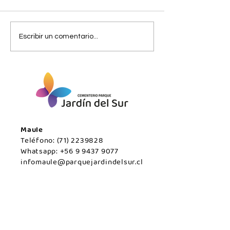
Viernes 07 de
Jueves 06 de
Escribir un comentario...
agosto/Maule.
agosto/Maule.
Maule
Teléfono:
(71) 2239828
Whatsapp:
+56 9 9437 9077
infomaule@parquejardindelsur.cl
Temuco
Teléfono:
(45) 2977000
Whatsapp:
+569 99594789
infotemuco@parquejardindelsur.cl