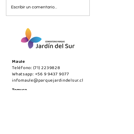
Viernes 07 de
Jueves 06 de
Escribir un comentario...
agosto/Maule.
agosto/Maule.
Maule
Teléfono:
(71) 2239828
Whatsapp:
+56 9 9437 9077
infomaule@parquejardindelsur.cl
Temuco
Teléfono:
(45) 2977000
Whatsapp:
+569 99594789
infotemuco@parquejardindelsur.cl
San Javier
Teléfono:
(73) 2324030
Whatsapp:
+569 53428567