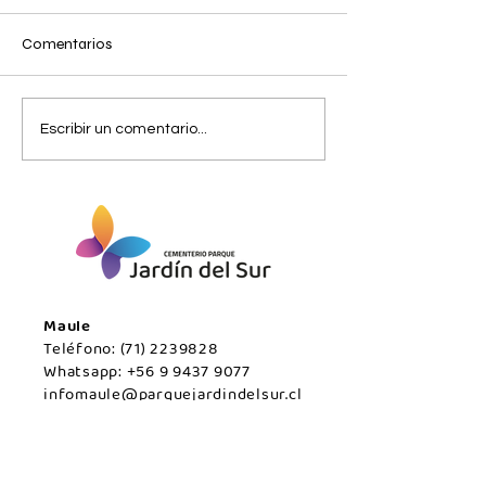
Comentarios
Viernes 07 de
Jueves 06 de
Escribir un comentario...
agosto/Maule.
agosto/Maule.
Maule
Teléfono:
(71) 2239828
Whatsapp:
+56 9 9437 9077
infomaule@parquejardindelsur.cl
Temuco
Teléfono:
(45) 2977000
Whatsapp:
+569 99594789