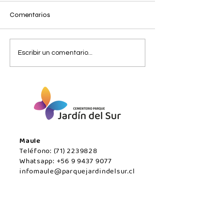
Comentarios
Miércoles 05 de Agosto /
Miércoles 05 de
Escribir un comentario...
San Javier.
Agosto/Maule.
Maule
Teléfono:
(71) 2239828
Whatsapp:
+56 9 9437 9077
infomaule@parquejardindelsur.cl
Temuco
Teléfono:
(45) 2977000
Whatsapp:
+569 99594789