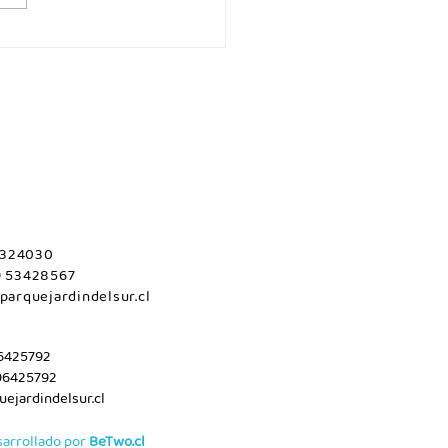
es 06 de agosto/Maule.
 2324030
9 53428567
parquejardindelsur.cl
96425792
96425792
ejardindelsur.cl
sarrollado por
BeTwo.cl