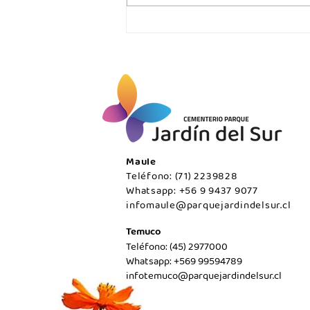
VIERNES 07 DE AGOSTO /
Temuco
Maule
Teléfono: (71) 2239828
Whatsapp: +56 9 9437 9077
infomaule@parquejardindelsur.cl
Temuco
Teléfono: (45) 2977000
Whatsapp: +569 99594789
infotemuco@parquejardindelsur.cl