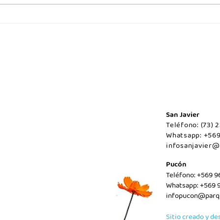
Juev
Viernes 07 de agosto/Maule.
San Javier
Teléfono: (73)
Whatsapp: +56
infosanjavier@
Pucón
Teléfono: +569 
Whatsapp: +569 
infopucon@parqu
Sitio creado y de