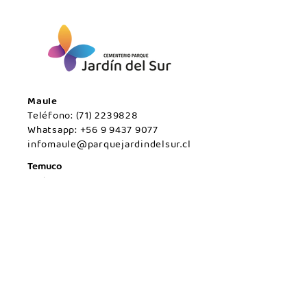
Maule
Teléfono:
(71) 2239828
Whatsapp:
+56 9 9437 9077
infomaule@parquejardindelsur.cl
Temuco
Teléfono:
(45) 2977000
Whatsapp:
+569 99594789
infotemuco@parquejardindelsur.cl
San Javier
Teléfono:
(73) 2324030
Whatsapp:
+569 53428567
infosanjavier@parquejardindelsur.cl