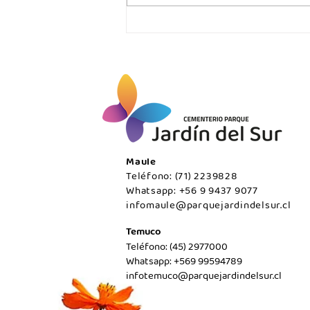
Jueves 06 de agosto/Maule.
Maule
Teléfono: (71) 2239828
Whatsapp: +56 9 9437 9077
infomaule@parquejardindelsur.cl
Temuco
Teléfono: (45) 2977000
Whatsapp: +569 99594789
infotemuco@parquejardindelsur.cl