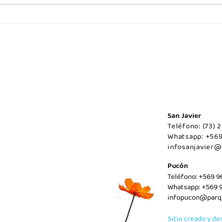
Miércoles 05 de Agosto / San
Miér
Javier.
Agos
San Javier
Teléfono: (73)
Whatsapp: +56
infosanjavier@
Pucón
Teléfono: +569 
Whatsapp: +569 
infopucon@parqu
Sitio creado y de