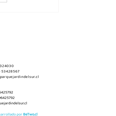
coles 05 de
to/Maule.
 2324030
9 53428567
parquejardindelsur.cl
96425792
96425792
ejardindelsur.cl
sarrollado por
BeTwo.cl