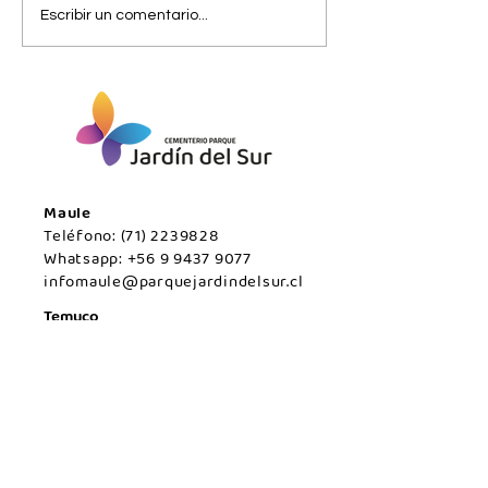
Viernes 07 de
Jueves 06 de
Escribir un comentario...
agosto/Maule.
agosto/Maule.
Maule
Teléfono:
(71) 2239828
Whatsapp:
+56 9 9437 9077
infomaule@parquejardindelsur.cl
Temuco
Teléfono:
(45) 2977000
Whatsapp:
+569 99594789
infotemuco@parquejardindelsur.cl
San Javier
Teléfono:
(73) 2324030
Whatsapp:
+569 53428567