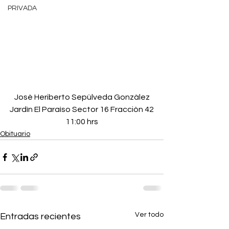
PRIVADA
Josè Heriberto Sepùlveda Gonzàlez
Jardìn El Paraìso Sector 16 Fracciòn 42
11:00 hrs
Obituario
Ver todo
Entradas recientes