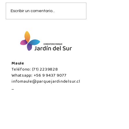
Jueves 06 de
Miércoles 05 de 
Escribir un comentario...
agosto/Maule.
San Javier.
Maule
Teléfono:
(71) 2239828
Whatsapp:
+56 9 9437 9077
infomaule@parquejardindelsur.cl
Temuco
Teléfono:
(45) 2977000
Whatsapp:
+569 99594789
infotemuco@parquejardindelsur.cl
San Javier
Teléfono:
(73) 2324030