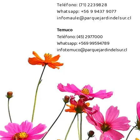
Teléfono: (71) 2239828
Whatsapp: +56 9 9437 9077
infomaule@parquejardindelsur.cl
Temuco
Teléfono: (45) 2977000
Whatsapp: +569 99594789
infotemuco@parquejardindelsur.cl