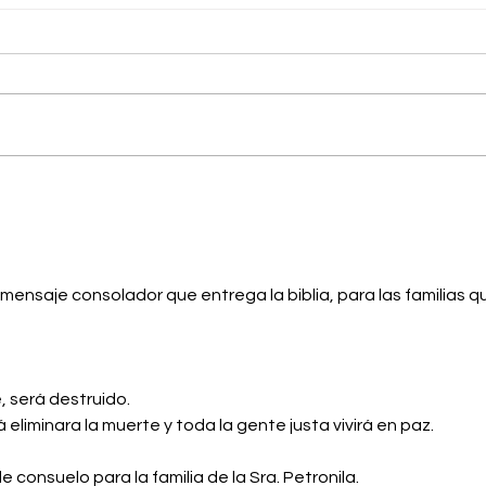
Miércoles 05 de Agosto / San
Miér
Javier.
Agos
ensaje consolador que entrega la biblia, para las familias q
, será destruido.
liminara la muerte y toda la gente justa vivirá en paz. 
 consuelo para la familia de la Sra. Petronila. 