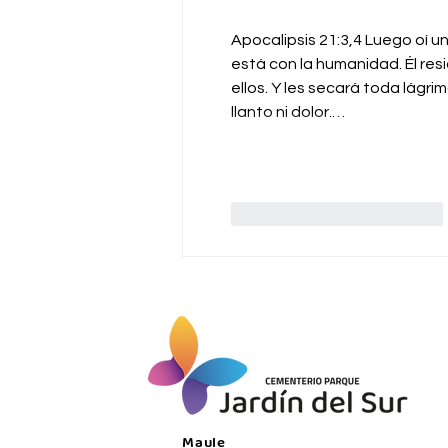
Apocalipsis 21:3,4 Luego oí una
está con la humanidad. Él resi
ellos. Y les secará toda lágrim
llanto ni dolor.…
Me gusta
Reaccionar
Maule