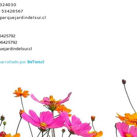
 2324030
9 53428567
parquejardindelsur.cl
96425792
96425792
ejardindelsur.cl
sarrollado por
BeTwo.cl