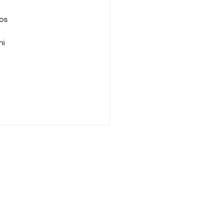
os 
i 