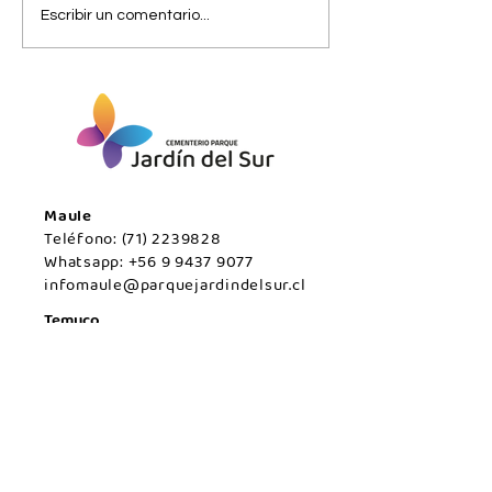
Viernes 07 de
Jueves 06 de
Escribir un comentario...
agosto/Maule.
agosto/Maule.
Maule
Teléfono:
(71) 2239828
Whatsapp:
+56 9 9437 9077
infomaule@parquejardindelsur.cl
Temuco
Teléfono:
(45) 2977000
Whatsapp:
+569 99594789
infotemuco@parquejardindelsur.cl
San Javier
Teléfono:
(73) 2324030
Whatsapp:
+569 53428567