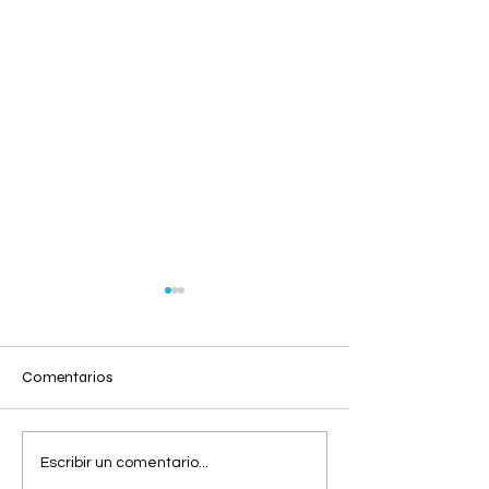
Comentarios
Viernes 07 de
Jueves 06 de
Escribir un comentario...