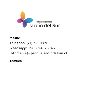
agosto/Maule.
agosto/Maule.
Maule
Teléfono:
(71) 2239828
Whatsapp:
+56 9 9437 9077
infomaule@parquejardindelsur.cl
Temuco
Teléfono:
(45) 2977000
Whatsapp:
+569 99594789
infotemuco@parquejardindelsur.cl
San Javier
Teléfono:
(73) 2324030
Whatsapp:
+569 53428567
infosanjavier@parquejardindelsur.cl