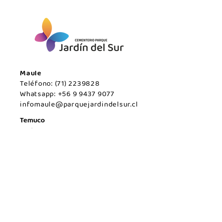
Maule
Teléfono:
(71) 2239828
Whatsapp:
+56 9 9437 9077
infomaule@parquejardindelsur.cl
Temuco
Teléfono:
(45) 2977000
Whatsapp:
+569 99594789
infotemuco@parquejardindelsur.cl
San Javier
Teléfono:
(73) 2324030
Whatsapp:
+569 53428567
infosanjavier@parquejardindelsur.cl