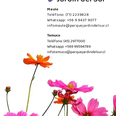
Maule
Teléfono: (71) 2239828
Whatsapp: +56 9 9437 9077
infomaule@parquejardindelsur.cl
Temuco
Teléfono: (45) 2977000
Whatsapp: +569 99594789
infotemuco@parquejardindelsur.cl