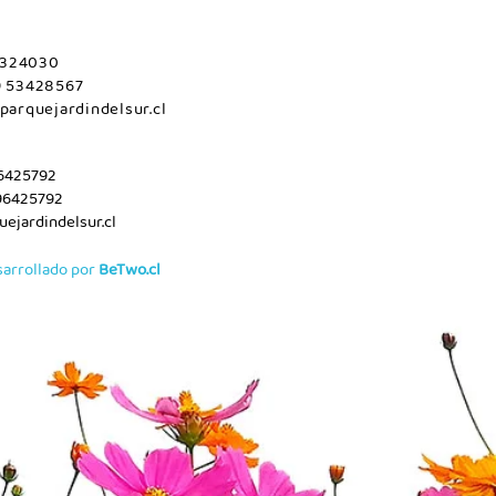
 2324030
9 53428567
parquejardindelsur.cl
96425792
96425792
ejardindelsur.cl
sarrollado por
BeTwo.cl