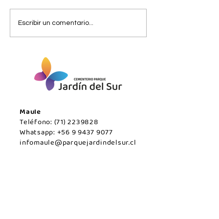
Viernes 07 de
Jueves 06 de
Escribir un comentario...
agosto/Maule.
agosto/Maule.
Maule
Teléfono:
(71) 2239828
Whatsapp:
+56 9 9437 9077
infomaule@parquejardindelsur.cl
Temuco
Teléfono:
(45) 2977000
Whatsapp:
+569 99594789
infotemuco@parquejardindelsur.cl
San Javier