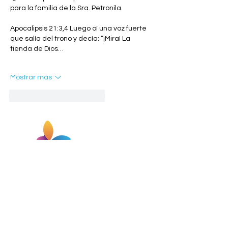
para la familia de la Sra. Petronila. 
Apocalipsis 21:3,4 Luego oí una voz fuerte 
que salía del trono y decía: “¡Mira! La 
tienda de Dios…
Mostrar más
Me gusta
Reaccionar
Maule
Teléfono:
(71) 2239828
Whatsapp:
+56 9 9437 9077
infomaule@parquejardindelsur.cl
Temuco