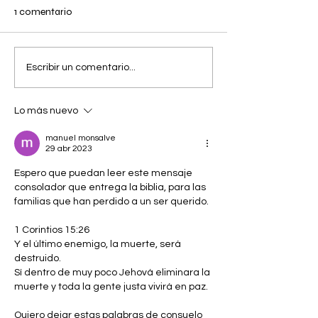
1 comentario
Miércoles 05 de Agosto /
Miércoles 05 de
Escribir un comentario...
San Javier.
Agosto/Maule.
Lo más nuevo
manuel monsalve
29 abr 2023
Espero que puedan leer este mensaje 
consolador que entrega la biblia, para las 
familias que han perdido a un ser querido. 
1 Corintios 15:26
Y el último enemigo, la muerte, será 
destruido.
Sí dentro de muy poco Jehová eliminara la 
muerte y toda la gente justa vivirá en paz. 
Quiero dejar estas palabras de consuelo 