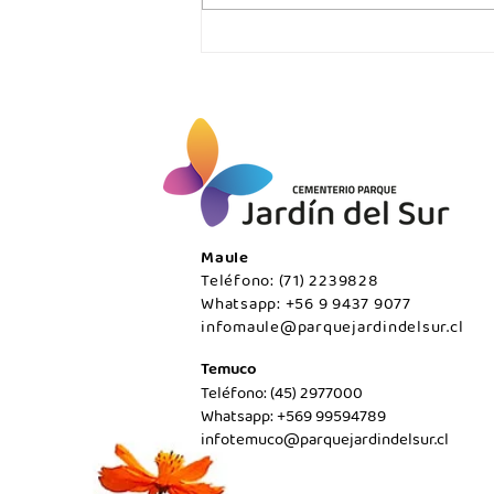
VIERNES 07 DE AGOSTO /
Temuco
Maule
Teléfono: (71) 2239828
Whatsapp: +56 9 9437 9077
infomaule@parquejardindelsur.cl
Temuco
Teléfono: (45) 2977000
Whatsapp: +569 99594789
infotemuco@parquejardindelsur.cl