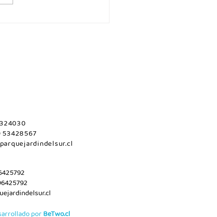
es 06 de agosto/Maule.
 2324030
9 53428567
parquejardindelsur.cl
96425792
96425792
ejardindelsur.cl
sarrollado por
BeTwo.cl