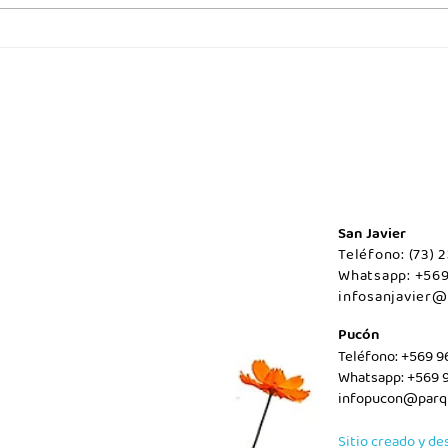
Juev
Viernes 07 de agosto/Maule.
San Javier
Teléfono: (73)
Whatsapp: +56
infosanjavier@
Pucón
Teléfono: +569 
Whatsapp: +569 
infopucon@parqu
Sitio creado y de