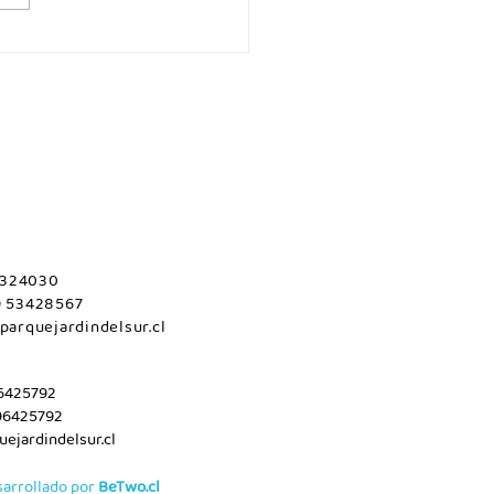
es 06 de agosto/Maule.
 2324030
9 53428567
parquejardindelsur.cl
96425792
96425792
ejardindelsur.cl
sarrollado por
BeTwo.cl