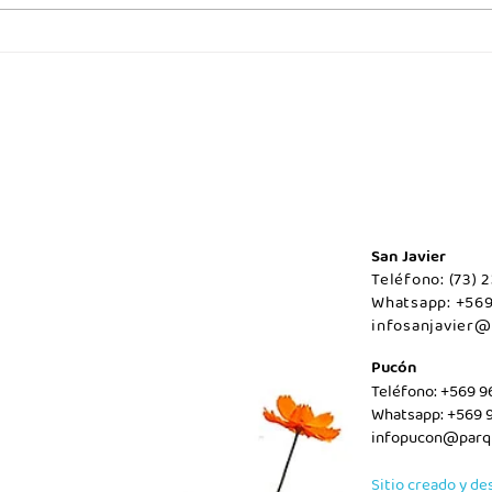
Juev
Viernes 07 de agosto/Maule.
San Javier
Teléfono: (73)
Whatsapp: +56
infosanjavier@
Pucón
Teléfono: +569 
Whatsapp: +569 
infopucon@parqu
Sitio creado y de