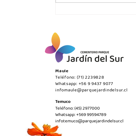
VIERNES 07 DE AGOSTO /
Temuco
Maule
Teléfono: (71) 2239828
Whatsapp: +56 9 9437 9077
infomaule@parquejardindelsur.cl
Temuco
Teléfono: (45) 2977000
Whatsapp: +569 99594789
infotemuco@parquejardindelsur.cl