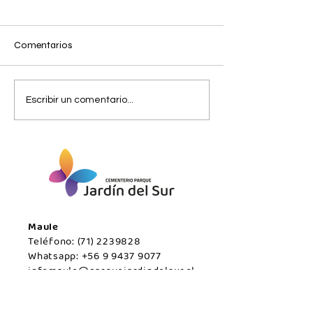
Comentarios
Miércoles 05 de Agosto /
Miércoles 05 de
Escribir un comentario...
San Javier.
Agosto/Maule.
Maule
Teléfono:
(71) 2239828
Whatsapp:
+56 9 9437 9077
infomaule@parquejardindelsur.cl
Temuco
Teléfono:
(45) 2977000