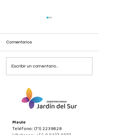
Comentarios
Miércoles 05 de Agosto /
Miércoles 05 de
Escribir un comentario...
San Javier.
Agosto/Maule.
Maule
Teléfono:
(71) 2239828
Whatsapp:
+56 9 9437 9077